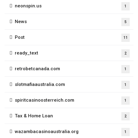
neonspin.us
1
News
5
Post
11
ready_text
2
retrobetcanada.com
1
slotmafiaaustralia.com
1
spiritcasinoosterreich.com
1
Tax & Home Loan
2
wazambacasinoaustralia.org
1