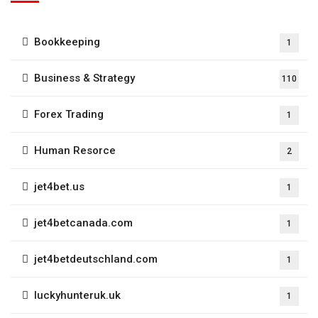
Bookkeeping
1
Business & Strategy
110
Forex Trading
1
Human Resorce
2
jet4bet.us
1
jet4betcanada.com
1
jet4betdeutschland.com
1
luckyhunteruk.uk
1