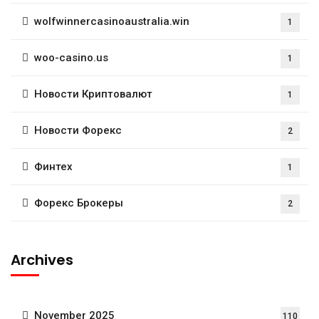
wolfwinnercasinoaustralia.win
1
woo-casino.us
1
Новости Криптовалют
1
Новости Форекс
2
Финтех
1
Форекс Брокеры
2
Archives
November 2025
110