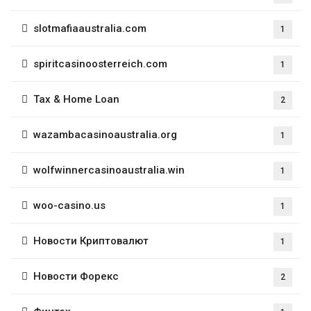
slotmafiaaustralia.com
1
spiritcasinoosterreich.com
1
Tax & Home Loan
2
wazambacasinoaustralia.org
1
wolfwinnercasinoaustralia.win
1
woo-casino.us
1
Новости Криптовалют
1
Новости Форекс
2