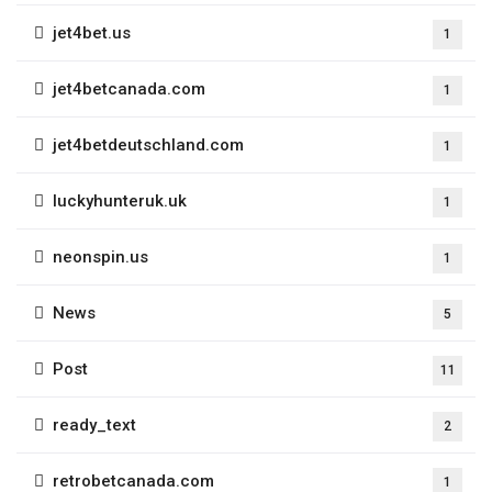
jet4bet.us
1
jet4betcanada.com
1
jet4betdeutschland.com
1
luckyhunteruk.uk
1
neonspin.us
1
News
5
Post
11
ready_text
2
retrobetcanada.com
1